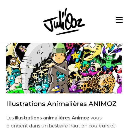
Skip
to
content
Illustrations Animalières ANIMOZ
Les
illustrations animalières Animoz
vous
plongent dans un bestiaire haut en couleurs et