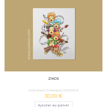
ZIKOS
Illustrations Grotesques GROZIEUX
30,00
€
Ajouter au panier