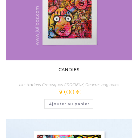
CANDIES
Illustrations Grotesques GROZIEUX
,
Oeuvres originales
30,00
€
Ajouter au panier