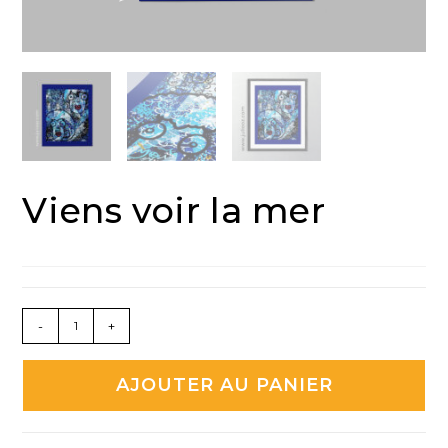
Viens voir la mer
quantité
-
+
de
Viens
AJOUTER AU PANIER
voir
la
mer