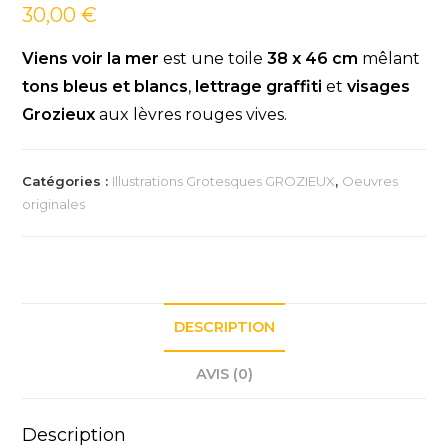
30,00
€
Viens voir la mer
est une toile
38 x 46 cm
mêlant
tons bleus et blancs
,
lettrage graffiti
et
visages
Grozieux
aux lèvres rouges vives.
Catégories :
Illustrations Grotesques GROZIEUX
,
Oeuvres
originales
DESCRIPTION
AVIS (0)
Description