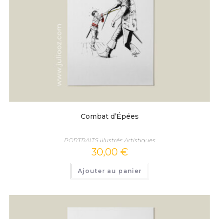
Combat d’Épées
PORTRAITS Illustrés Artistiques
30,00
€
Ajouter au panier