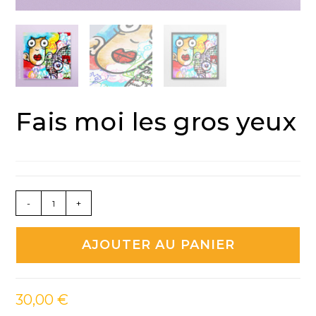
Fais moi les gros yeux
quantité
-
+
de
Fais
AJOUTER AU PANIER
moi
les
gros
30,00
€
yeux