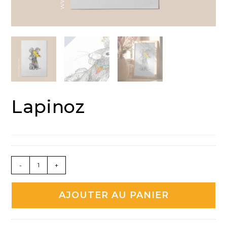
Lapinoz
quantité
-
+
de
Lapinoz
AJOUTER AU PANIER