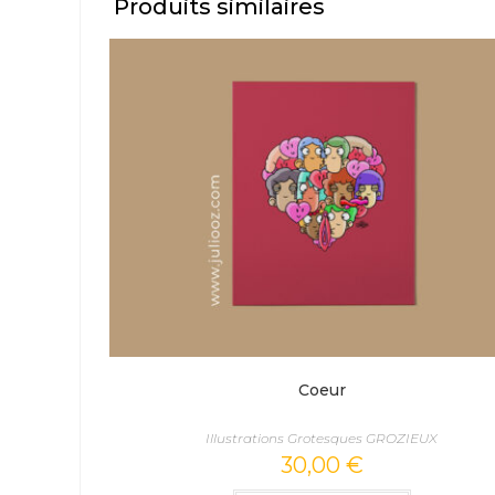
Produits similaires
Coeur
Illustrations Grotesques GROZIEUX
30,00
€