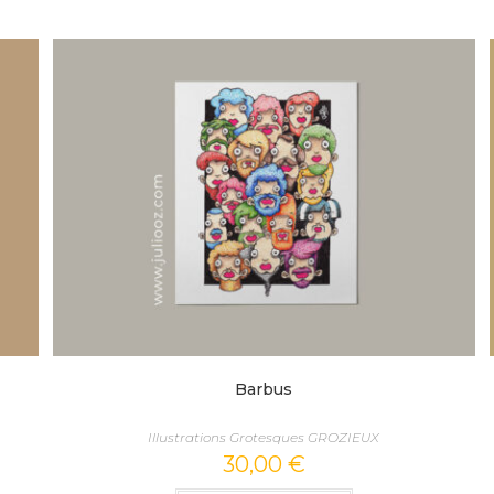
Barbus
Illustrations Grotesques GROZIEUX
30,00
€