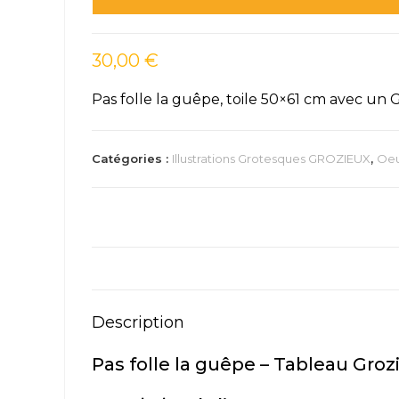
la
guêpe
30,00
€
Pas folle la guêpe, toile 50×61 cm avec un G
Catégories :
Illustrations Grotesques GROZIEUX
,
Oeu
Description
Pas folle la guêpe – Tableau Grozi