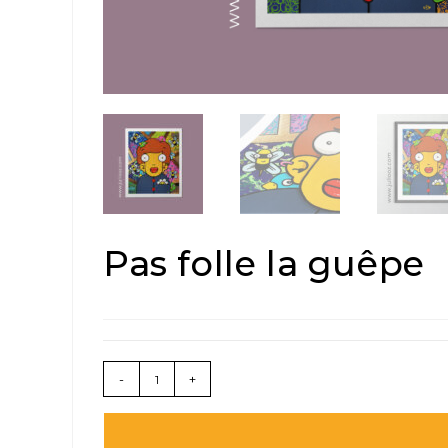
Pas folle la guêpe
quantité
-
+
de
Pas
folle