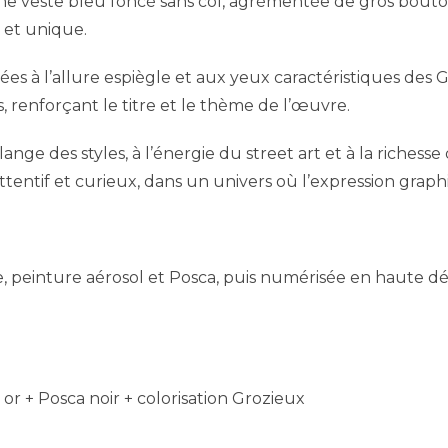
e veste bleu foncé sans col, agrémentée de gros bouton
 et unique.
isées à l’allure espiègle et aux yeux caractéristiques d
 renforçant le titre et le thème de l’œuvre.
e des styles, à l’énergie du street art et à la richesse 
ttentif et curieux, dans un univers où l’expression grap
que, peinture aérosol et Posca, puis numérisée en haute 
or + Posca noir + colorisation Grozieux