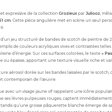
t expressive de la collection
Grozieux
par
Juliooz
, mêl
61 cm
. Cette pièce singulière met en scène un seul per
é.
tir d’un jeu structuré de bandes de scotch de peintre de 
emplis de couleurs acryliques vives et contrastées telles 
ne d’énergie. Sur ces surfaces colorées, le texte
« Pas
ine ou épaisse, apportant une texture visuelle riche et var
nture aérosol dorée sur les bandes laissées par le scotch, 
 et contemporain de l’œuvre.
gue avec un visage jaune vif rappelant une icône populaire
 que ses lèvres pulpeuses rouges, captent immédiatement
ux, tandis qu’une grosse pâquerette blanche émerge de 