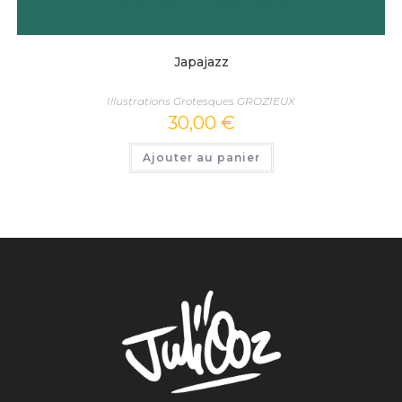
Japajazz
Illustrations Grotesques GROZIEUX
30,00
€
Ajouter au panier