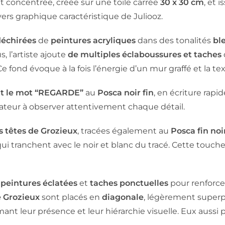
t concentrée, créée sur une toile carrée
30 x 30 cm
, et 
vers graphique caractéristique de Juliooz.
déchirées
de
peintures acryliques
dans des tonalités
bl
 l’artiste ajoute
de multiples éclaboussures et taches
e fond évoque à la fois l’énergie d’un mur graffé et la te
nt le mot “REGARDE”
au
Posca noir fin
, en écriture rap
ateur à observer attentivement chaque détail.
s têtes de Grozieux
, tracées également au
Posca fin noi
 qui tranchent avec le noir et blanc du tracé. Cette to
 peintures éclatées
et
taches ponctuelles
pour renforce
e Grozieux
sont placés en
diagonale
, légèrement superpo
irmant leur présence et leur hiérarchie visuelle. Eux aussi