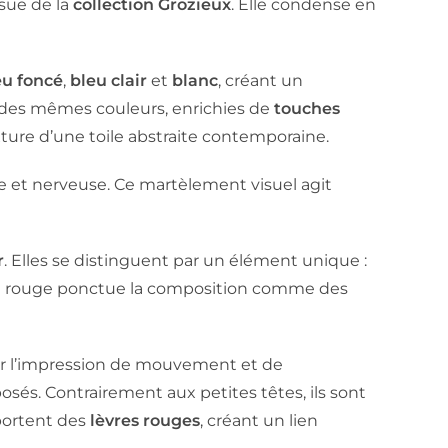
issue de la
collection Grozieux
. Elle condense en
eu foncé
,
bleu clair
et
blanc
, créant un
des mêmes couleurs, enrichies de
touches
xture d’une toile abstraite contemporaine.
ide et nerveuse. Ce martèlement visuel agit
r
. Elles se distinguent par un élément unique :
uche rouge ponctue la composition comme des
r l’impression de mouvement et de
sés. Contrairement aux petites têtes, ils sont
 portent des
lèvres rouges
, créant un lien