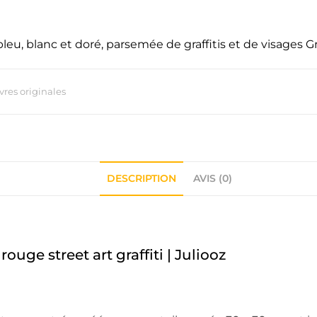
eu, blanc et doré, parsemée de graffitis et de visages Gr
res originales
DESCRIPTION
AVIS (0)
uge street art graffiti | Juliooz